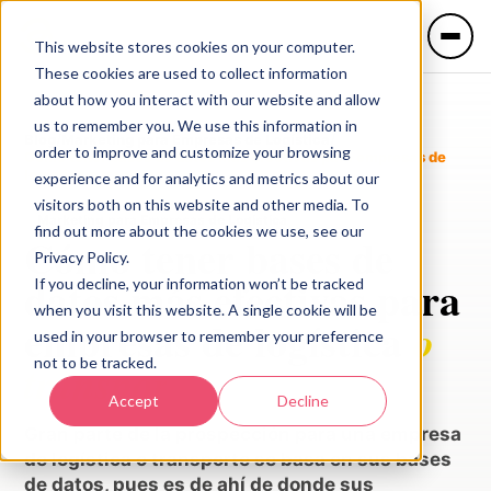
This website stores cookies on your computer.
These cookies are used to collect information
about how you interact with our website and allow
us to remember you. We use this information in
Blog
/
Marketing para Empresas de Logística
/
order to improve and customize your browsing
Cómo tener bases de datos más efectivas para empresas de
logística o transporte.
experience and for analytics and metrics about our
IDIOMA
visitors both on this website and other media. To
Marketing para Empresas de Logística
🇲🇽 Español
🇺🇸 English
find out more about the cookies we use, see our
Cómo tener bases de
Privacy Policy.
datos más efectivas para
If you decline, your information won’t be tracked
Servicios
when you visit this website. A single cookie will be
empresas de logística
o
used in your browser to remember your preference
not to be tracked.
transporte.
Industrias
Accept
Decline
Gran parte de la prospección para una empresa
de logística o transporte se basa en sus bases
de datos, pues es de ahí de donde sus