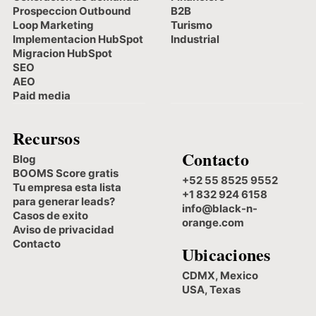
Prospeccion Outbound
B2B
Loop Marketing
Turismo
Implementacion HubSpot
Industrial
Migracion HubSpot
SEO
AEO
Paid media
Recursos
Contacto
Blog
BOOMS Score gratis
+52 55 8525 9552
Tu empresa esta lista
+1 832 924 6158
para generar leads?
info@black-n-
Casos de exito
orange.com
Aviso de privacidad
Contacto
Ubicaciones
CDMX, Mexico
USA, Texas