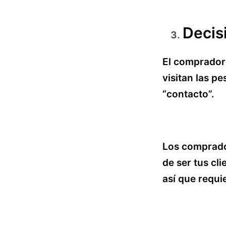
Decis
El comprador 
visitan las p
“contacto”.
Los comprado
de ser tus cl
así que requi