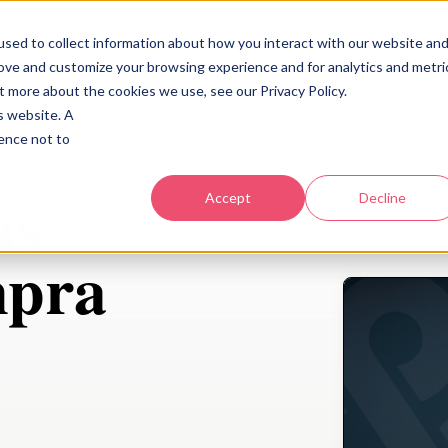
Industrias
Acerca
Recursos
Contacto
sed to collect information about how you interact with our website an
rove and customize your browsing experience and for analytics and metri
t more about the cookies we use, see our Privacy Policy.
is website. A
 cliente potencial?
rence not to
as
Accept
Decline
mpra