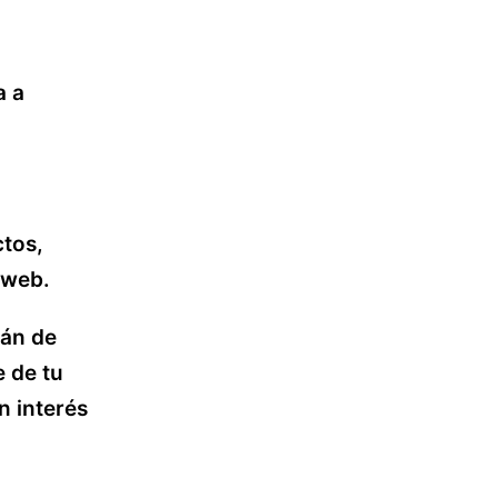
a a
ctos,
 web.
rán de
e de tu
n interés