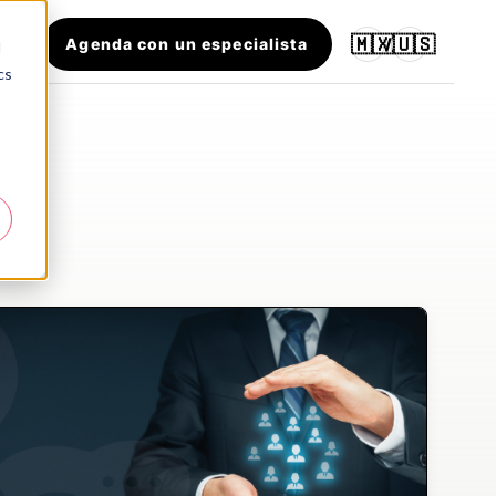
🇲🇽
🇺🇸
Agenda con un especialista
/
d
cs