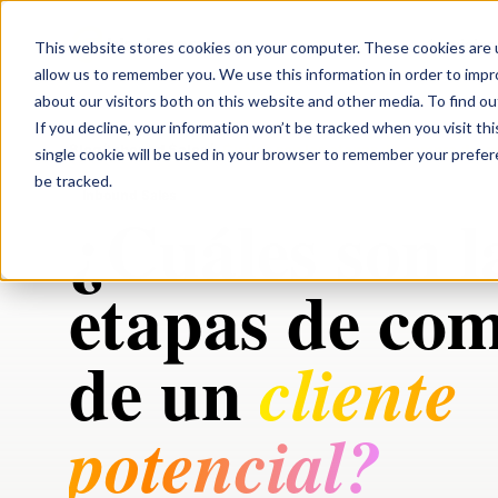
black n orange
Servicios
This website stores cookies on your computer. These cookies are u
allow us to remember you. We use this information in order to imp
about our visitors both on this website and other media. To find ou
If you decline, your information won’t be tracked when you visit th
Blog
/
Inbound Sales
/
¿Cuáles son las etapas de compra de un
single cookie will be used in your browser to remember your prefe
be tracked.
Inbound Sales
¿Cuáles son l
etapas de co
de un
cliente
potencial?