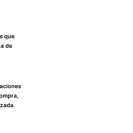
os que
na de
caciones
compra,
izada.