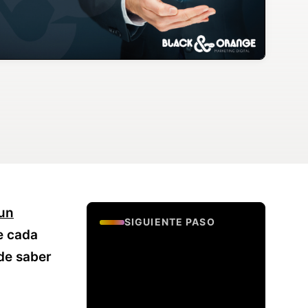
 un
SIGUIENTE PASO
e cada
Evalua si tu
de saber
empresa esta lista
para generar
leads.