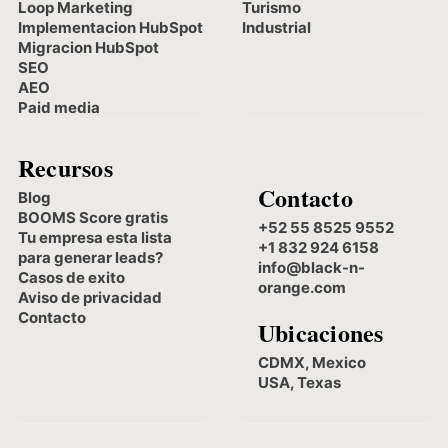
Loop Marketing
Turismo
Implementacion HubSpot
Industrial
Migracion HubSpot
SEO
AEO
Paid media
Recursos
Contacto
Blog
BOOMS Score gratis
+52 55 8525 9552
Tu empresa esta lista
+1 832 924 6158
para generar leads?
info@black-n-
Casos de exito
orange.com
Aviso de privacidad
Contacto
Ubicaciones
CDMX, Mexico
USA, Texas