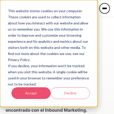
This website stores cookies on your computer.
These cookies are used to collect information
about how you interact with our website and allow
us to remember you. We use this information in
Blog
/
order to improve and customize your browsing
¿Debo hacer Inbound Marketing si soy una empresa de
reciente creación?
experience and for analytics and metrics about our
IDIOMA
¿Debo hacer Inbound
visitors both on this website and other media. To
🇲🇽 Español
🇺🇸 English
find out more about the cookies we use, see our
Marketing si soy una
Privacy Policy.
If you decline, your information won’t be tracked
empresa de
reciente
Servicios
when you visit this website. A single cookie will be
creación?
used in your browser to remember your preference
not to be tracked.
Industrias
Si tienes una empresa que tiene 3 años o
Accept
Decline
menos desde su fundación y quieres hacer
crecer tu negocio, posiblemente te hayas
encontrado con el Inbound Marketing.