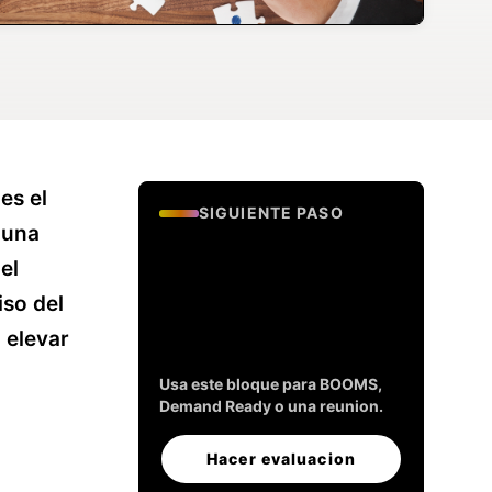
es el
SIGUIENTE PASO
 una
Evalua si tu
el
empresa esta lista
iso del
para generar
leads.
 elevar
Usa este bloque para BOOMS,
Demand Ready o una reunion.
Hacer evaluacion