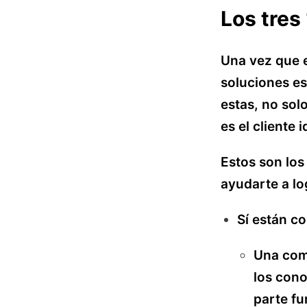
Los tres 
Una vez que e
soluciones es
estas, no sol
es el cliente i
Estos son los
ayudarte a lo
Sí están c
Una com
los cono
parte fu