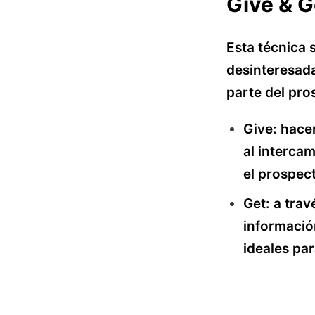
Give & G
Esta técnica 
desinteresada
parte del pro
Give: hacer
al interca
el prospec
Get: a tra
informació
ideales pa