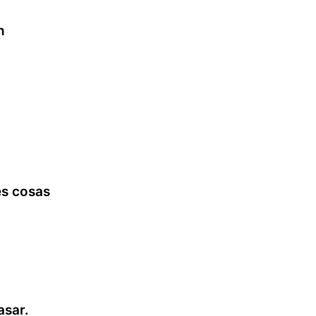
n
es cosas
asar.