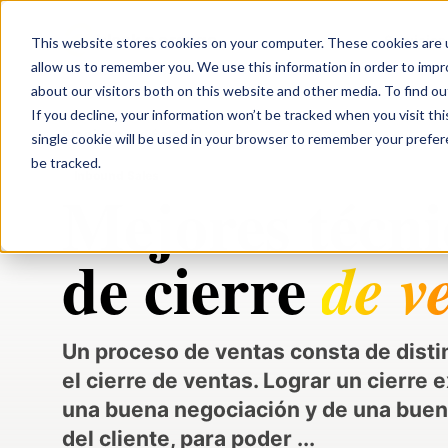
black n orange
Servicios
This website stores cookies on your computer. These cookies are u
allow us to remember you. We use this information in order to imp
about our visitors both on this website and other media. To find ou
If you decline, your information won’t be tracked when you visit th
Blog
/
Inbound Sales
/
Mejores técnicas de cierre de ventas
single cookie will be used in your browser to remember your prefe
be tracked.
Inbound Sales
Mejores técni
de cierre
de v
Un proceso de ventas consta de distin
el cierre de ventas. Lograr un cierre
una buena negociación y de una buen
del cliente, para poder ...