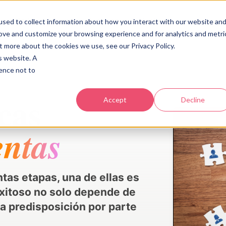
Industrias
Acerca
Recursos
Contacto
sed to collect information about how you interact with our website an
rove and customize your browsing experience and for analytics and metri
t more about the cookies we use, see our Privacy Policy.
is website. A
rence not to
cas
Accept
Decline
entas
tas etapas, una de ellas es
 exitoso no solo depende de
a predisposición por parte