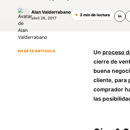
Alan Valderrabano
3 min de lectura
in
abril 26, 2017
EN ESTE ARTICULO
Un
proceso d
cierre de ven
buena negocia
cliente, para
comprador hab
las posibilid