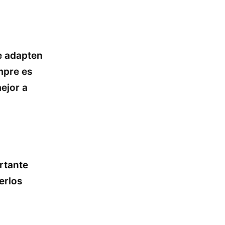
se adapten
mpre es
mejor a
rtante
erlos