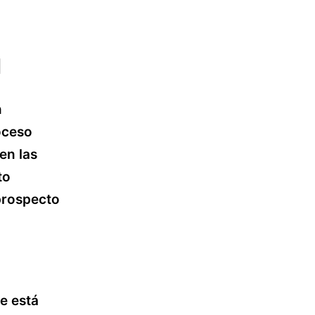
d
n
oceso
en las
to
prospecto
e está