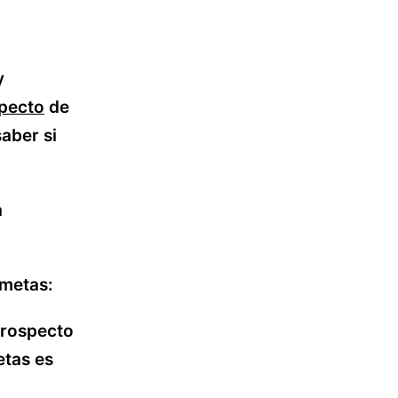
y
specto
de
aber si
a
 metas:
prospecto
etas es