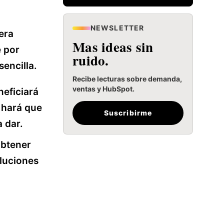
NEWSLETTER
era
Mas ideas sin
e por
ruido.
encilla.
Recibe lecturas sobre demanda,
ventas y HubSpot.
neficiará
 hará que
Suscribirme
 dar.
obtener
oluciones