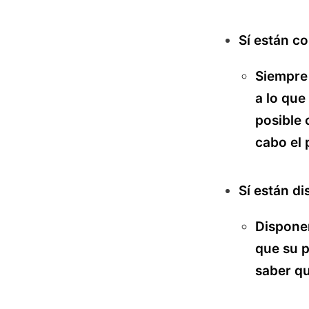
Sí están c
Siempre 
a lo que
posible 
cabo el 
Sí están di
Disponer
que su p
saber qu