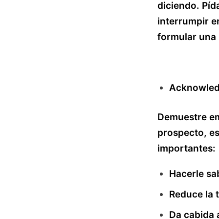
diciendo. Píd
interrumpir e
formular una
Acknowled
Demuestre em
prospecto, es
importantes:
Hacerle sa
Reduce la 
Da cabida 