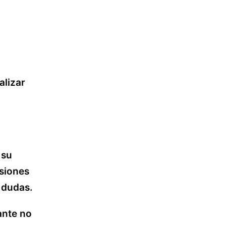
alizar
 su
asiones
r dudas.
ante no