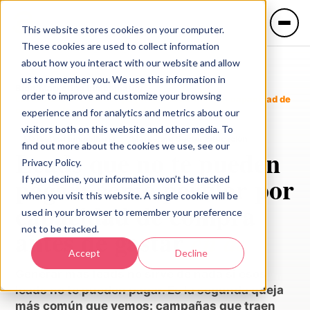
This website stores cookies on your computer.
These cookies are used to collect information
about how you interact with our website and allow
us to remember you. We use this information in
Blog
/
Marketing Inmobiliario
/
order to improve and customize your browsing
Leads que no te pueden pagar: cómo perfilar por capacidad de
compra antes de gastar en ads
experience and for analytics and metrics about our
IDIOMA
visitors both on this website and other media. To
Marketing Inmobiliario
Marketing Sector Educación
🇲🇽 Español
🇺🇸 English
find out more about the cookies we use, see our
Leads que no te pueden
Privacy Policy.
pagar: cómo perfilar por
If you decline, your information won’t be tracked
Servicios
when you visit this website. A single cookie will be
capacidad de compra
used in your browser to remember your preference
not to be tracked.
antes de gastar
en ads
Industrias
Accept
Decline
Generar más leads no sirve de nada si esos
leads no te pueden pagar. Es la segunda queja
más común que vemos: campañas que traen