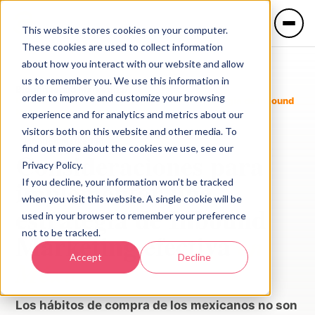
This website stores cookies on your computer.
These cookies are used to collect information
about how you interact with our website and allow
us to remember you. We use this information in
Blog
/
Inbound Marketing
/
order to improve and customize your browsing
Consideraciones para implementar una estrategia de Inbound
Marketing efectiva en México
experience and for analytics and metrics about our
IDIOMA
visitors both on this website and other media. To
Inbound Marketing
🇲🇽 Español
🇺🇸 English
find out more about the cookies we use, see our
Consideraciones para
Privacy Policy.
implementar una
If you decline, your information won’t be tracked
Servicios
when you visit this website. A single cookie will be
estrategia de Inbound
used in your browser to remember your preference
not to be tracked.
Marketing efectiva
en
Industrias
Accept
Decline
México
Los hábitos de compra de los mexicanos no son