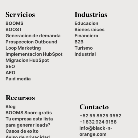
Servicios
Industrias
BOOMS
Educacion
BOOST
Bienes raices
Generacion de demanda
Financiero
Prospeccion Outbound
B2B
Loop Marketing
Turismo
Implementacion HubSpot
Industrial
Migracion HubSpot
SEO
AEO
Paid media
Recursos
Contacto
Blog
BOOMS Score gratis
+52 55 8525 9552
Tu empresa esta lista
+1 832 924 6158
para generar leads?
info@black-n-
Casos de exito
orange.com
Aviso de privacidad