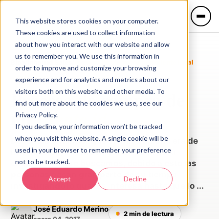
This website stores cookies on your computer.
These cookies are used to collect information
about how you interact with our website and allow
us to remember you. We use this information in
Blog
/
Inbound Sales
/
Proceso de compra de un cliente ideal
order to improve and customize your browsing
experience and for analytics and metrics about our
Inbound Sales
IDIOMA
Proceso de compra de
visitors both on this website and other media. To
🇲🇽 Español
🇺🇸 English
find out more about the cookies we use, see our
un
cliente ideal
Privacy Policy.
If you decline, your information won’t be tracked
Servicios
when you visit this website. A single cookie will be
Debemos entender que vivimos en una era de
used in your browser to remember your preference
información, basta con dar un click para
not to be tracked.
encontrar lo que buscamos, debido a esto las
Industrias
personas pasan gran parte de su tiempo
Accept
Decline
investigando lo que les interesa hasta que lo ...
José Eduardo Merino
2 min de lectura
enero 04, 2017