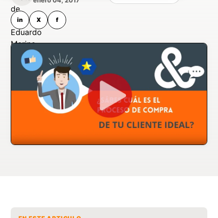
in
X
f