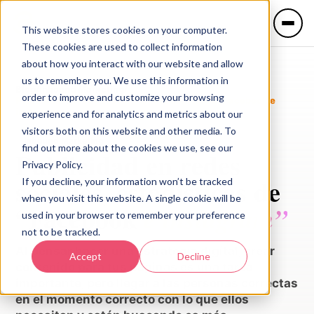
This website stores cookies on your computer.
These cookies are used to collect information
about how you interact with our website and allow
us to remember you. We use this information in
Blog
/
Inbound Marketing
/
order to improve and customize your browsing
Publicidad en redes sociales, estadísticas de “Facebook e
instagram”
experience and for analytics and metrics about our
IDIOMA
visitors both on this website and other media. To
Inbound Marketing
🇲🇽 Español
🇺🇸 English
find out more about the cookies we use, see our
Publicidad en redes
Privacy Policy.
sociales, estadísticas de
If you decline, your information won’t be tracked
Servicios
when you visit this website. A single cookie will be
“Facebook
e instagram”
used in your browser to remember your preference
not to be tracked.
Industrias
Al pensar hacer una estrategia digital, crear
Accept
Decline
contenido para tus páginas es una tarea
importante, pero llegar a las personas correctas
en el momento correcto con lo que ellos