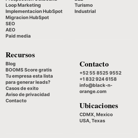
Loop Marketing
Turismo
Implementacion HubSpot
Industrial
Migracion HubSpot
SEO
AEO
Paid media
Recursos
Contacto
Blog
BOOMS Score gratis
+52 55 8525 9552
Tu empresa esta lista
+1 832 924 6158
para generar leads?
info@black-n-
Casos de exito
orange.com
Aviso de privacidad
Contacto
Ubicaciones
CDMX, Mexico
USA, Texas