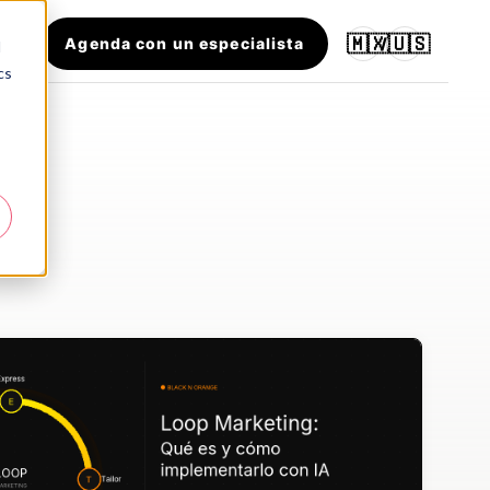
🇲🇽
🇺🇸
Agenda con un especialista
/
d
cs