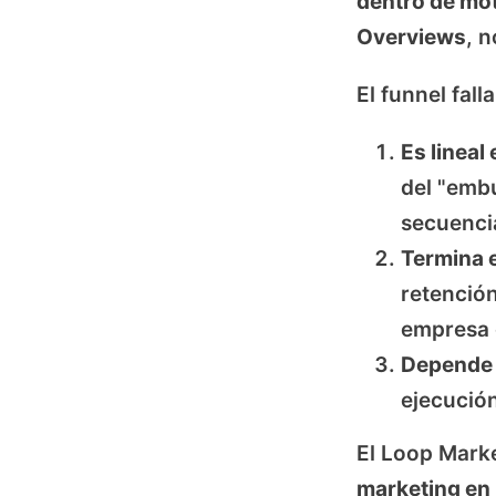
dentro de mot
Overviews
, 
El funnel fall
Es lineal
del "emb
secuenci
Termina e
retenció
empresa 
Depende 
ejecución
El Loop Mark
marketing en 