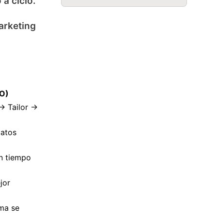
 a ciclo.
arketing
O)
 → Tailor →
datos
en tiempo
jor
ema se