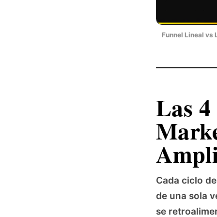
Funnel Lineal vs 
Las 4
Marke
Ampli
Cada ciclo de
de una sola v
se retroalime