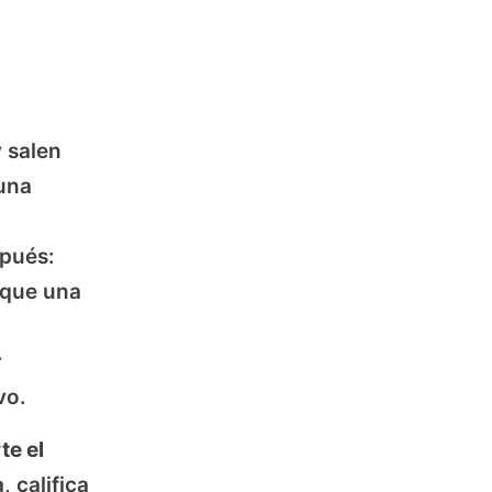
 salen
una
spués:
 que una
r
vo.
te el
 califica