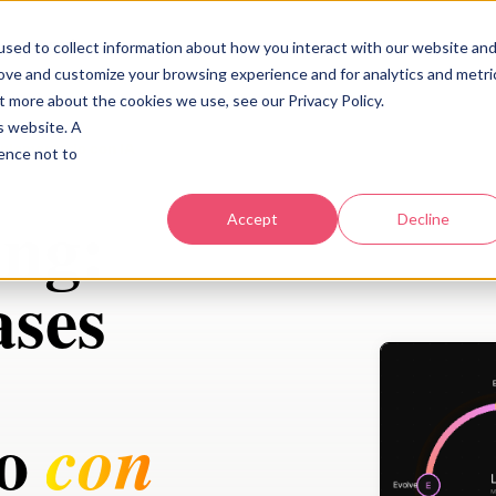
Industrias
Acerca
Recursos
Contacto
sed to collect information about how you interact with our website an
rove and customize your browsing experience and for analytics and metri
t more about the cookies we use, see our Privacy Policy.
is website. A
mplementarlo con IA
rence not to
ng:
Accept
Decline
ases
lo
con