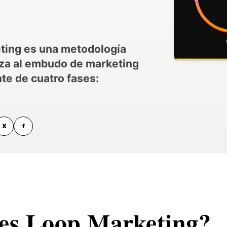
ting es una metodología
za al embudo de marketing
nte de cuatro fases:
X
f
es Loop Marketing?