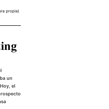
ura propia)
ting
l
aba un
Hoy, el
prospecto
asa