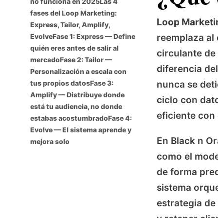
no funciona en 2025
Las 4
fases del Loop Marketing:
Loop Marketi
Express, Tailor, Amplify,
Evolve
Fase 1: Express — Define
reemplaza al 
quién eres antes de salir al
circulante de
mercado
Fase 2: Tailor —
diferencia de
Personalización a escala con
tus propios datos
Fase 3:
nunca se deti
Amplify — Distribuye donde
ciclo con dat
está tu audiencia, no donde
eficiente con 
estabas acostumbrado
Fase 4:
Evolve — El sistema aprende y
En Black n O
mejora solo
como el model
de forma prede
sistema orque
estrategia de