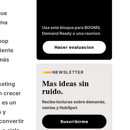
empresa esta lista
para generar
ue
leads.
ema
Usa este bloque para BOOMS,
A
Demand Ready o una reunion.
Loop
Hacer evaluacion
iente
 más
NEWSLETTER
Mas ideas sin
keting
ruido.
n crecer
: es un
Recibe lecturas sobre demanda,
ventas y HubSpot.
s y
convertir
Suscribirme