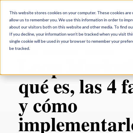
black n orange
Servicios
This website stores cookies on your computer. These cookies are u
allow us to remember you. We use this information in order to imp
about our visitors both on this website and other media. To find ou
If you decline, your information won’t be tracked when you visit th
Blog
/
Hubspot
/
Loop Marketing: qué es, las 4 fases y cómo i
single cookie will be used in your browser to remember your prefe
be tracked.
Hubspot
Inbound Marketing
Loop Marketing
Loop Marketi
qué es, las 4 f
y cómo
implementar