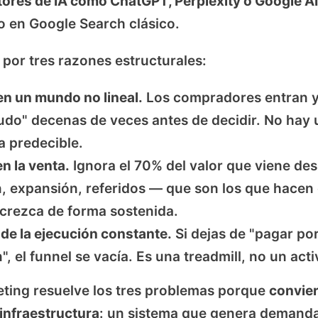
ores de IA como ChatGPT, Perplexity o Google AI
no en Google Search clásico.
a por tres razones estructurales:
 en un mundo no lineal.
Los compradores entran y
udo" decenas de veces antes de decidir. No hay 
a predecible.
n la venta.
Ignora el 70% del valor que viene de
n, expansión, referidos — que son los que hacen
crezca de forma sostenida.
de la ejecución constante.
Si dejas de "pagar po
", el funnel se vacía. Es una treadmill, no un acti
eting resuelve los tres problemas porque
convier
infraestructura
: un sistema que genera demanda,