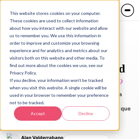
This website stores cookies on your computer.
These cookies are used to collect information
about how you interact with our website and allow
us to remember you. We use this information in
Blog
/
Inbound Marketing
/
order to improve and customize your browsing
Como hacer publicidad en Facebook desde cero
experience and for analytics and metrics about our
IDIOMA
Inbound Marketing
visitors both on this website and other media. To
Como hacer publicidad
🇲🇽 Español
🇺🇸 English
find out more about the cookies we use, see our
Privacy Policy.
en Facebook
desde cero
If you decline, your information won’t be tracked
Servicios
when you visit this website. A single cookie will be
Las Redes Sociales se han vuelto parte de la
used in your browser to remember your preference
vida diaria de todos los mexicanos, esto lo
not to be tracked.
Industrias
podemos ver en la estadística que nos dice que
Accept
Decline
el 99.3% de las personas en este país que
tienen acceso a internet cuentan con un ...
Alan Valderrabano