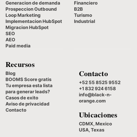
Generacion de demanda
Financiero
Prospeccion Outbound
B2B
Loop Marketing
Turismo
Implementacion HubSpot
Industrial
Migracion HubSpot
SEO
AEO
Paid media
Recursos
Contacto
Blog
BOOMS Score gratis
+52 55 8525 9552
Tu empresa esta lista
+1 832 924 6158
para generar leads?
info@black-n-
Casos de exito
orange.com
Aviso de privacidad
Contacto
Ubicaciones
CDMX, Mexico
USA, Texas