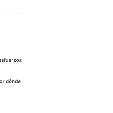
 esfuerzos
por dónde