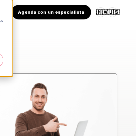
🇲🇽
🇺🇸
Agenda con un especialista
/
d
cs