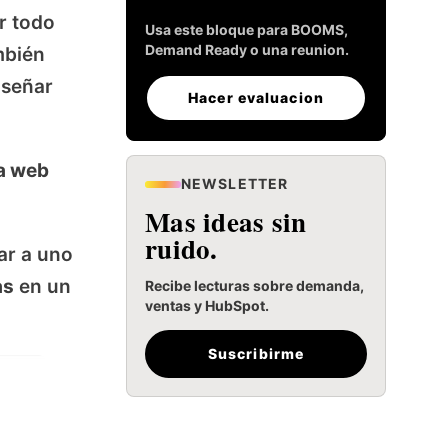
r todo
Usa este bloque para BOOMS,
Demand Ready o una reunion.
mbién
iseñar
Hacer evaluacion
a web
NEWSLETTER
Mas ideas sin
ruido.
ar a uno
as
en un
Recibe lecturas sobre demanda,
ventas y HubSpot.
Suscribirme