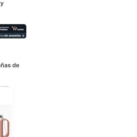
 y
eñas de