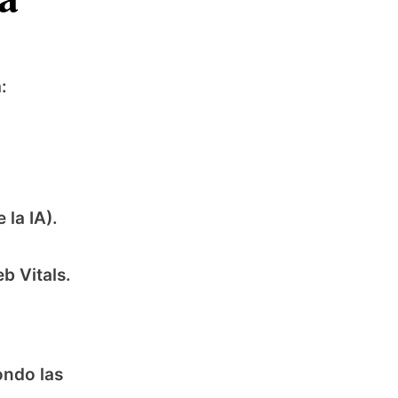
:
 la IA).
b Vitals.
ondo las