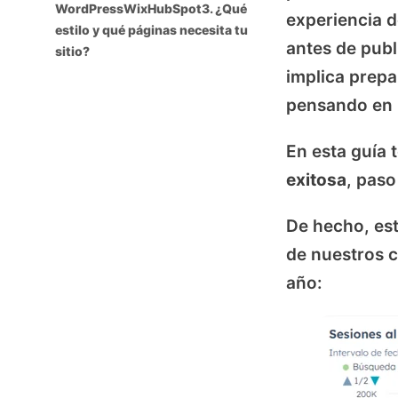
WordPress
Wix
HubSpot
3. ¿Qué
experiencia d
estilo y qué páginas necesita tu
antes de publ
sitio?
implica prepa
pensando en 
En esta guía
exitosa
, paso
De hecho, es
de nuestros c
año: