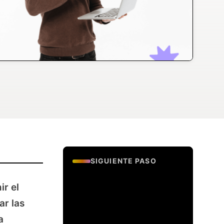
SIGUIENTE PASO
Evalua si tu
ir el
empresa esta lista
para generar
ar las
leads.
a