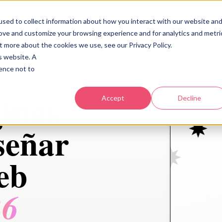
Industrias
Acerca
Recursos
Contacto
sed to collect information about how you interact with our website an
rove and customize your browsing experience and for analytics and metri
t more about the cookies we use, see our Privacy Policy.
is website. A
 web exitosa en 2026
rence not to
ginas
Accept
Decline
señar
eb
26