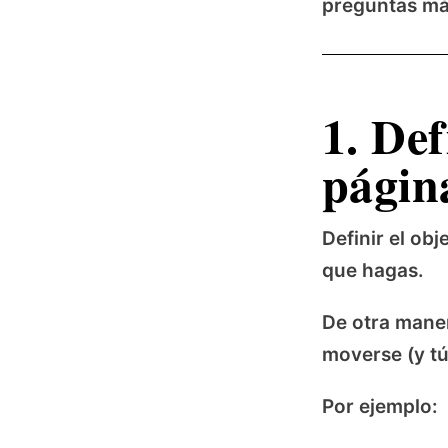
preguntas má
1. Def
págin
Definir el ob
que hagas.
De otra maner
moverse (y tú
Por ejemplo: