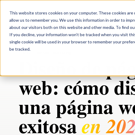
black n orange
Servicios
This website stores cookies on your computer. These cookies are u
allow us to remember you. We use this information in order to imp
about our visitors both on this website and other media. To find ou
If you decline, your information won’t be tracked when you visit th
Blog
/
SEO
/
Diseño de páginas web: cómo diseñar una página
single cookie will be used in your browser to remember your prefe
be tracked.
SEO
Inbound Marketing
Diseño de pá
web: cómo di
una página w
exitosa
en 20